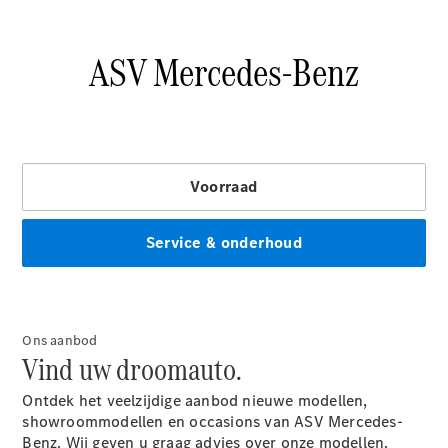
Financiële
diensten
Financiering,
leasing en
Ons aanbod
verzekering
Vind uw droomauto.
Ontdek het veelzijdige aanbod nieuwe modellen,
showroommodellen en occasions van ASV Mercedes-
Benz. Wij geven u graag advies over onze modellen.